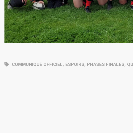
COMMUNIQUÉ OFFICIEL
,
ESPOIRS
,
PHASES FINALES
,
QU