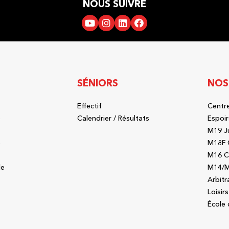
NOUS SUIVRE
SÉNIORS
NOS
Effectif
Centre
b
Calendrier / Résultats
Espoir
M19 J
b
M18F 
M16 C
le
M14/M
Arbitr
Loisirs
École 