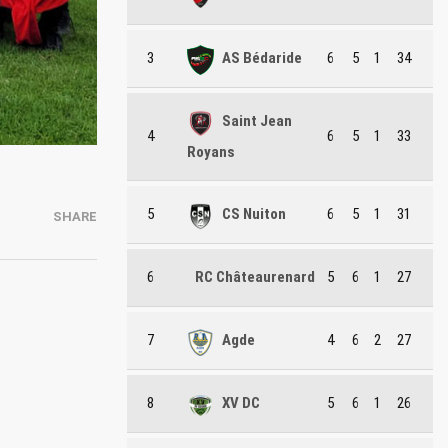
3
AS Bédaride
6
5
1
34
Saint Jean
4
6
5
1
33
Royans
5
CS Nuiton
6
5
1
31
SHARE
6
RC Châteaurenard
5
6
1
27
7
Agde
4
6
2
27
8
XV DC
5
6
1
26