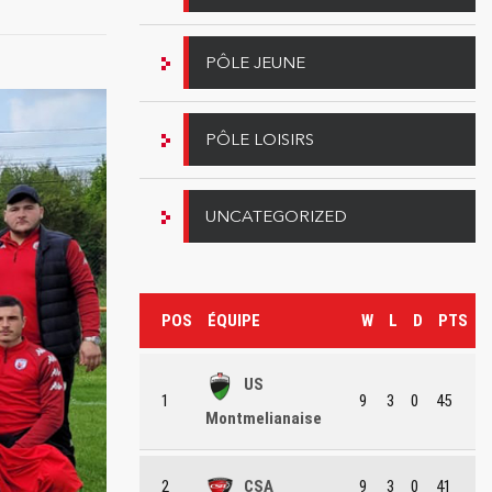
PÔLE JEUNE
PÔLE LOISIRS
UNCATEGORIZED
POS
ÉQUIPE
W
L
D
PTS
US
1
9
3
0
45
Montmelianaise
2
CSA
9
3
0
41