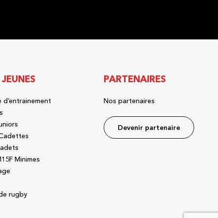
 JEUNES
PARTENAIRES
 d’entrainement
Nos partenaires
s
uniors
Devenir partenaire
Cadettes
adets
15F Minimes
age
de rugby