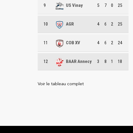
9
US Vinay
5
7
0
25
10
AGR
4
6
2
25
11
COB XV
4
6
2
24
12
BAAR Annecy
3
8
1
18
Voir le tableau complet