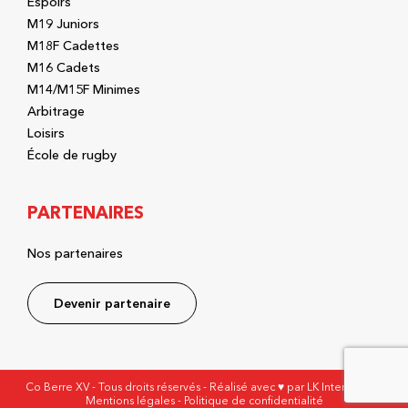
Espoirs
M19 Juniors
M18F Cadettes
M16 Cadets
M14/M15F Minimes
Arbitrage
Loisirs
École de rugby
PARTENAIRES
Nos partenaires
Devenir partenaire
Co Berre XV - Tous droits réservés - Réalisé avec ♥ par
LK Interactive
-
Mentions légales
-
Politique de confidentialité