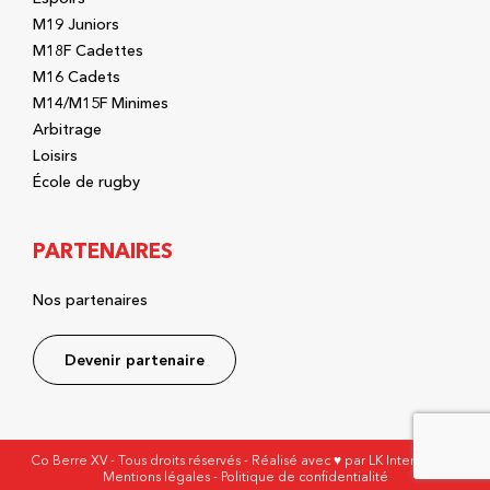
M19 Juniors
M18F Cadettes
M16 Cadets
M14/M15F Minimes
Arbitrage
Loisirs
École de rugby
PARTENAIRES
Nos partenaires
Devenir partenaire
Co Berre XV - Tous droits réservés - Réalisé avec ♥ par
LK Interactive
-
Mentions légales
-
Politique de confidentialité