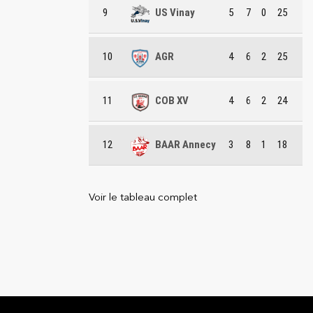
9
US Vinay
5
7
0
25
10
AGR
4
6
2
25
11
COB XV
4
6
2
24
12
BAAR Annecy
3
8
1
18
Voir le tableau complet