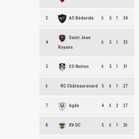
3
AS Bédaride
6
5
1
34
Saint Jean
4
6
5
1
33
Royans
5
CS Nuiton
6
5
1
31
6
RC Châteaurenard
5
6
1
27
7
Agde
4
6
2
27
8
XV DC
5
6
1
26