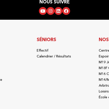
NOUS SUIVRE
SÉNIORS
NOS
Effectif
Centre
b
Calendrier / Résultats
Espoir
M19 J
b
M18F 
M16 C
le
M14/M
Arbitr
Loisirs
École 