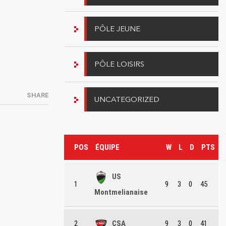
PÔLE JEUNE
PÔLE LOISIRS
SHARE
UNCATEGORIZED
POS
ÉQUIPE
W
L
D
PTS
US
1
9
3
0
45
Montmelianaise
2
CSA
9
3
0
41