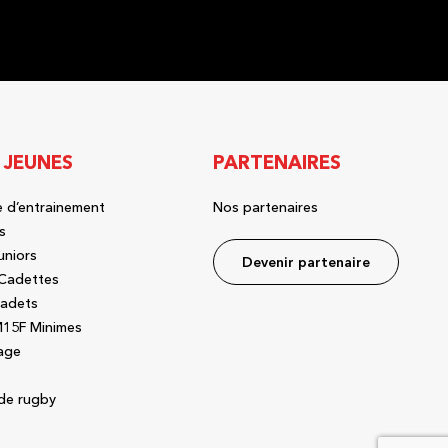
 JEUNES
PARTENAIRES
 d’entrainement
Nos partenaires
s
uniors
Devenir partenaire
Cadettes
adets
15F Minimes
age
de rugby