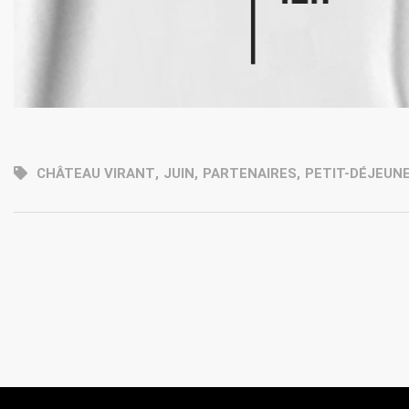
CHÂTEAU VIRANT
,
JUIN
,
PARTENAIRES
,
PETIT-DÉJEUN