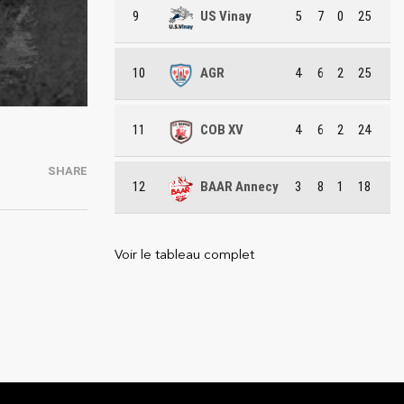
9
US Vinay
5
7
0
25
10
AGR
4
6
2
25
11
COB XV
4
6
2
24
SHARE
12
BAAR Annecy
3
8
1
18
Voir le tableau complet