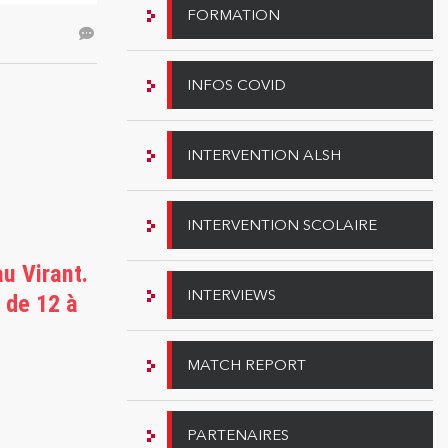
FORMATION
INFOS COVID
INTERVENTION ALSH
INTERVENTION SCOLAIRE
u Virant.
INTERVIEWS
r de 12 à
MATCH REPORT
PARTENAIRES