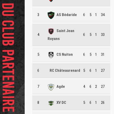
3
AS Bédaride
6
5
1
34
Saint Jean
4
6
5
1
33
Royans
5
CS Nuiton
6
5
1
31
6
RC Châteaurenard
5
6
1
27
7
Agde
4
6
2
27
8
XV DC
5
6
1
26