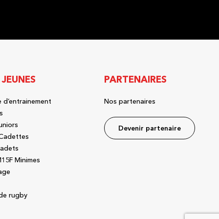
 JEUNES
PARTENAIRES
 d’entrainement
Nos partenaires
s
uniors
Devenir partenaire
Cadettes
adets
15F Minimes
age
de rugby