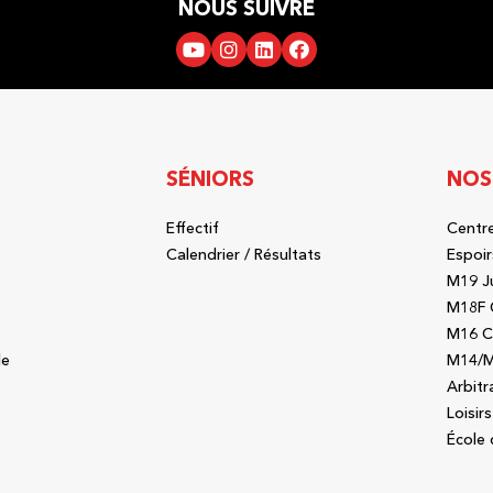
NOUS SUIVRE
SÉNIORS
NOS
Effectif
Centre
b
Calendrier / Résultats
Espoir
M19 J
b
M18F 
M16 C
le
M14/M
Arbitr
Loisirs
École 