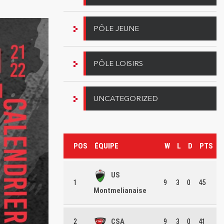
PÔLE JEUNE
PÔLE LOISIRS
UNCATEGORIZED
POS
ÉQUIPE
W
L
D
PTS
US
1
9
3
0
45
Montmelianaise
2
CSA
9
3
0
41