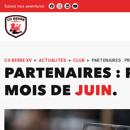
Suivez nos aventures
CO BERRE XV
>
ACTUALITÉS
>
CLUB
>
PARTENAIRES : P
PARTENAIRES 
MOIS DE
JUIN