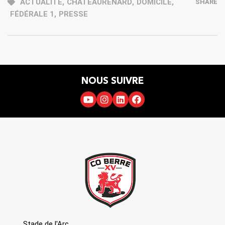
ACTUALITÉ
,
CHÂTEAURENARD
,
DOMICILE
,
SHARE
FÉDÉRALE 1
,
PRESSE
NOUS SUIVRE
Stade de l'Arc