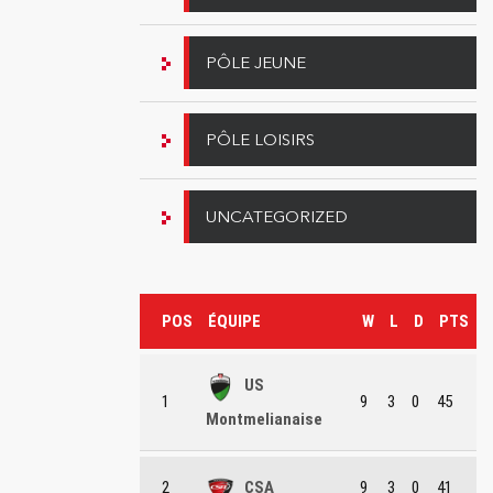
PÔLE JEUNE
PÔLE LOISIRS
UNCATEGORIZED
POS
ÉQUIPE
W
L
D
PTS
US
1
9
3
0
45
Montmelianaise
2
CSA
9
3
0
41