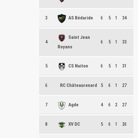
3
AS Bédaride
6
5
1
34
Saint Jean
4
6
5
1
33
Royans
5
CS Nuiton
6
5
1
31
6
RC Châteaurenard
5
6
1
27
7
Agde
4
6
2
27
8
XV DC
5
6
1
26