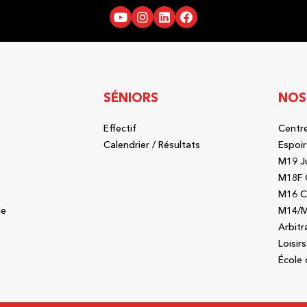
SÉNIORS
NOS
Effectif
Centre
b
Calendrier / Résultats
Espoir
M19 J
b
M18F 
M16 C
le
M14/M
Arbitr
Loisirs
École 