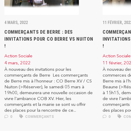
4 MARS, 2022
11 FÉVRIER, 202
COMMERÇANTS DE BERRE : DES
COMMERÇANT
INVITATIONS POUR CO BERRE VS NUITON
INVITATIONS
!
!
Action Sociale
Action Sociale
4 mars, 2022
11 février, 20
À nouveau des invitations pour les
À nouveau des 
commerçants de Berre Les commerçants
commerces de
de Berre mis à l'honneur : CO Berre XV / CS
Berre mis à l'
Nuiton (>Réserver), le samedi 05 mars à
Beaune (>Rése
19h00, demeurera une nouvelle occasion de
à 15h15, deme
vivre l'ambiance COB XV. Hier, les
de vivre l'amb
commerçants et la mairie se sont vu offrir
commerçants et
des places pour la rencontre de ce...
des places pou
0
COMMERÇANTS
0
COM