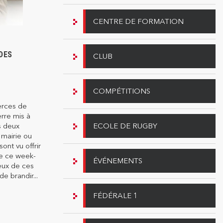
CENTRE DE FORMATION
DES
CLUB
COMPÉTITIONS
erces de
rre mis à
s deux
ECOLE DE RUGBY
 mairie ou
ont vu offrir
de ce week-
ÉVÉNEMENTS
eux de ces
de brandir...
FÉDÉRALE 1