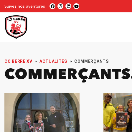
Suivez nos aventures
CO BERRE XV
>
ACTUALITÉS
>
COMMERÇANTS
COMMERÇANTS