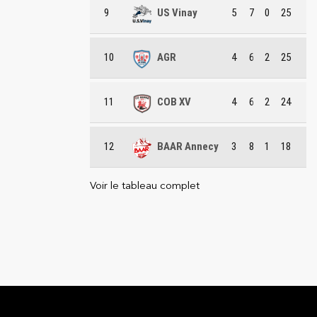
9
US Vinay
5
7
0
25
10
AGR
4
6
2
25
11
COB XV
4
6
2
24
12
BAAR Annecy
3
8
1
18
Voir le tableau complet