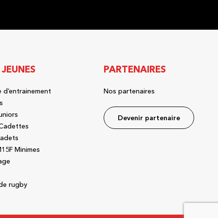
 JEUNES
PARTENAIRES
 d’entrainement
Nos partenaires
s
uniors
Devenir partenaire
Cadettes
adets
15F Minimes
age
de rugby