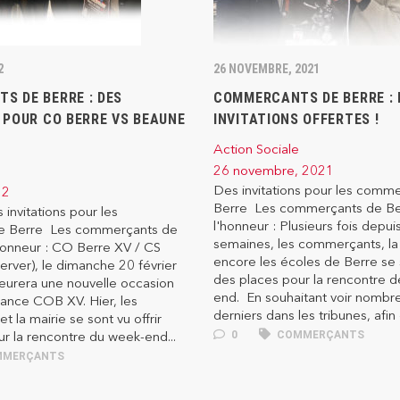
2
26 NOVEMBRE, 2021
S DE BERRE : DES
COMMERCANTS DE BERRE : 
 POUR CO BERRE VS BEAUNE
INVITATIONS OFFERTES !
Action Sociale
26 novembre, 2021
Des invitations pour les comm
22
Berre Les commerçants de Be
invitations pour les
l'honneur : Plusieurs fois depui
 Berre Les commerçants de
semaines, les commerçants, la
honneur : CO Berre XV / CS
encore les écoles de Berre se s
rver), le dimanche 20 février
des places pour la rencontre 
urera une nouvelle occasion
end. En souhaitant voir nombr
iance COB XV. Hier, les
derniers dans les tribunes, afin 
 la mairie se sont vu offrir
r la rencontre du week-end...
0
COMMERÇANTS
MERÇANTS