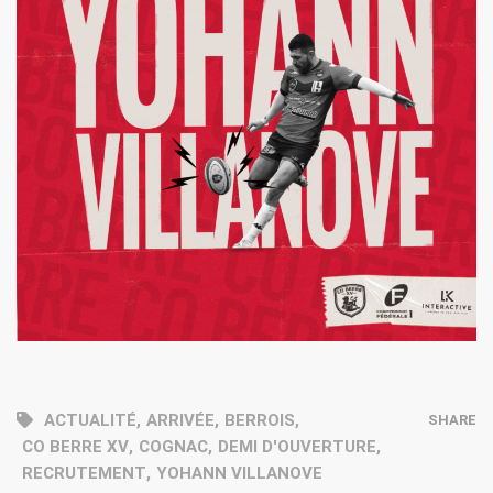
ACTUALITÉ
,
ARRIVÉE
,
BERROIS
,
SHARE
CO BERRE XV
,
COGNAC
,
DEMI D'OUVERTURE
,
RECRUTEMENT
,
YOHANN VILLANOVE