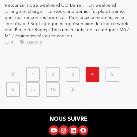
Retour sur notre week-end CO Berre : Un week-end
rallongé et chargé ! Le week-end dernier fut plutôt animé,
pour nos rencontres berroises. Pour ceux concernés, voici
leur récap' ! Sept catégories représentaient le club ce week-
end. École de Rugby : Tous nos minots, de la catégorie M6 à
M12 étaient invités au tournoi du...
0
BERROIS
1
2
3
4
5
6
…
18
NOUS SUIVRE