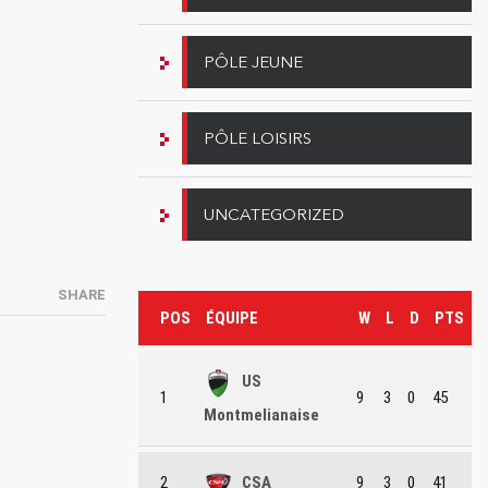
PÔLE JEUNE
PÔLE LOISIRS
UNCATEGORIZED
SHARE
POS
ÉQUIPE
W
L
D
PTS
US
1
9
3
0
45
Montmelianaise
2
CSA
9
3
0
41