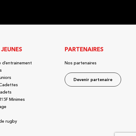
 JEUNES
PARTENAIRES
 d’entrainement
Nos partenaires
s
uniors
Devenir partenaire
Cadettes
adets
15F Minimes
age
de rugby