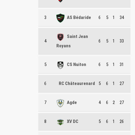
3
AS Bédaride
6
5
1
34
Saint Jean
4
6
5
1
33
Royans
5
CS Nuiton
6
5
1
31
6
RC Châteaurenard
5
6
1
27
7
Agde
4
6
2
27
8
XV DC
5
6
1
26