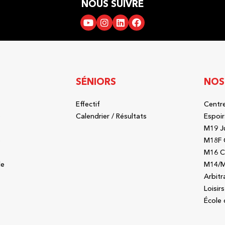
NOUS SUIVRE
SÉNIORS
NOS
Effectif
Centre
b
Calendrier / Résultats
Espoir
M19 J
b
M18F 
M16 C
le
M14/M
Arbitr
Loisirs
École 