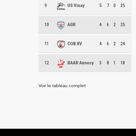
9
US Vinay
5
7
0
25
10
AGR
4
6
2
25
11
COB XV
4
6
2
24
12
BAAR Annecy
3
8
1
18
Voir le tableau complet